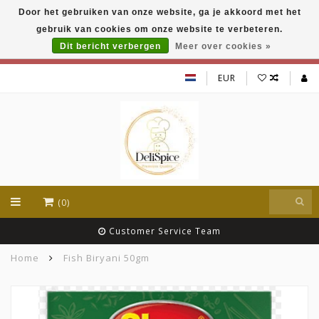
Door het gebruiken van onze website, ga je akkoord met het
DeliSpice is your online Indian grocery shop with
gebruik van cookies om onze website te verbeteren.
exclusive brands like Daawat, Suhana, DeliSpice
and many more !!!
Dit bericht verbergen
Meer over cookies »
EUR
(0)
Customer Service Team
Home
Fish Biryani 50gm