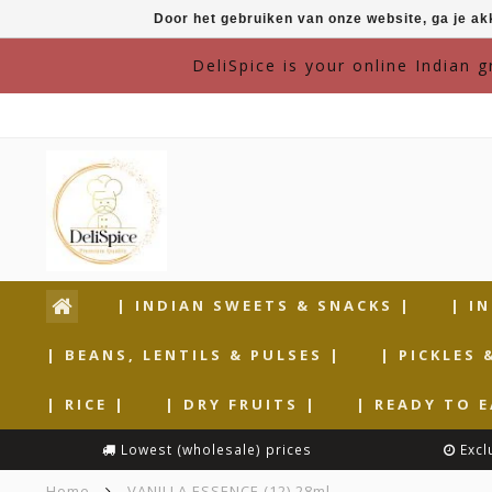
Door het gebruiken van onze website, ga je a
DeliSpice is your online Indian 
| INDIAN SWEETS & SNACKS |
| I
| BEANS, LENTILS & PULSES |
| PICKLES 
| RICE |
| DRY FRUITS |
| READY TO E
Lowest (wholesale) prices
Excl
Home
VANILLA ESSENCE (12) 28ml