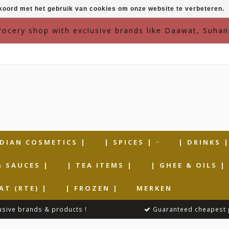
kkoord met het gebruik van cookies om onze website te verbeteren.
grocery shop with exclusive brands like Daawat, Suhan
NDIAN COSMETICS |
| SPICES |
| DRINKS 
& SAUCES |
| TEA ITEMS |
| GHEE & OILS |
AT (RTE) |
| FROZEN |
MERKEN
usive brands & products !
Guaranteed cheapest 