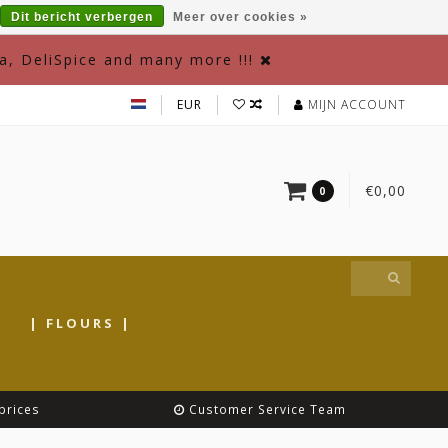
Dit bericht verbergen
Meer over cookies »
a, DeliSpice and many more !!!
EUR
MIJN ACCOUNT
€0,00
0
|
| FLOURS |
prices
Customer Service Team