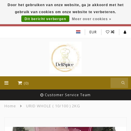
Door het gebruiken van onze website, ga je akkoord met het
DeliSpice is your online Indian grocery shop with
gebruik van cookies om onze website te verbeteren.
exclusive brands like Daawat, Suhana, DeliSpice
and many more !!!
Dit bericht verbergen
Meer over cookies »
EUR
(0)
Customer Service Team
Home
URID WHOLE ( 10/100 ) 2KG