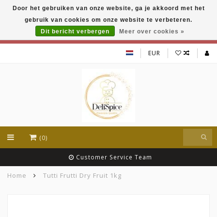
Door het gebruiken van onze website, ga je akkoord met het
DeliSpice is your online Indian grocery shop with
gebruik van cookies om onze website te verbeteren.
exclusive brands like Daawat, Suhana, DeliSpice
and many more !!!
Dit bericht verbergen
Meer over cookies »
EUR
(0)
Customer Service Team
Home
Tutti Frutti Dry Fruit 1kg