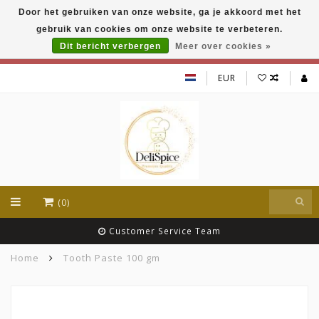
Door het gebruiken van onze website, ga je akkoord met het
DeliSpice is your online Indian grocery shop with
gebruik van cookies om onze website te verbeteren.
exclusive brands like Daawat, Suhana, DeliSpice
and many more !!!
Dit bericht verbergen
Meer over cookies »
EUR
(0)
Customer Service Team
Home
Tooth Paste 100 gm