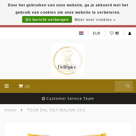
Door het gebruiken van onze website, ga je akkoord met het
DeliSpice is your online Indian grocery shop with
gebruik van cookies om onze website te verbeteren.
exclusive brands like Daawat, Suhana, DeliSpice
and many more !!!
Dit bericht verbergen
Meer over cookies »
EUR
(0)
Customer Service Team
Home
TOOR DAL OILY MALAWI 2KG