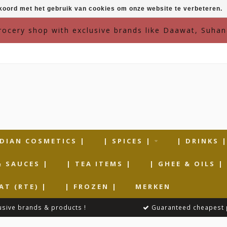
kkoord met het gebruik van cookies om onze website te verbeteren.
grocery shop with exclusive brands like Daawat, Suhan
NDIAN COSMETICS |
| SPICES |
| DRINKS 
& SAUCES |
| TEA ITEMS |
| GHEE & OILS |
AT (RTE) |
| FROZEN |
MERKEN
usive brands & products !
Guaranteed cheapest 