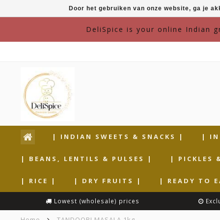
Door het gebruiken van onze website, ga je a
DeliSpice is your online Indian 
| INDIAN SWEETS & SNACKS |
| I
| BEANS, LENTILS & PULSES |
| PICKLES 
| RICE |
| DRY FRUITS |
| READY TO E
Lowest (wholesale) prices
Excl
Home
TANDOORI MASALA 1kg