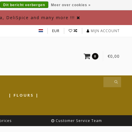
Dit bericht verbergen
Meer over cookies »
a, DeliSpice and many more !!!
EUR
MIJN ACCOUNT
€0,00
0
|
| FLOURS |
prices
Customer Service Team