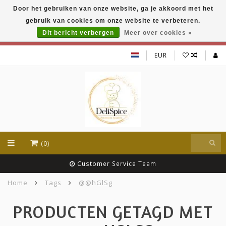
Door het gebruiken van onze website, ga je akkoord met het
DeliSpice is your online Indian grocery shop with
gebruik van cookies om onze website te verbeteren.
exclusive brands like Daawat, Suhana, DeliSpice
and many more !!!
Dit bericht verbergen
Meer over cookies »
EUR
(0)
Customer Service Team
Home
Tags
@@hGlSg
PRODUCTEN GETAGD MET