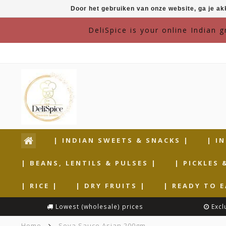
Door het gebruiken van onze website, ga je a
DeliSpice is your online Indian 
| INDIAN SWEETS & SNACKS |
| I
| BEANS, LENTILS & PULSES |
| PICKLES 
| RICE |
| DRY FRUITS |
| READY TO E
Lowest (wholesale) prices
Excl
Home
Soya Sauce Asian 200gm