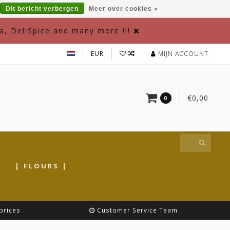
Dit bericht verbergen
Meer over cookies »
a, DeliSpice and many more !!!
EUR
MIJN ACCOUNT
€0,00
0
|
| FLOURS |
prices
Customer Service Team