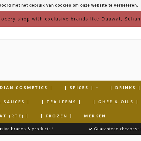
kkoord met het gebruik van cookies om onze website te verbeteren.
grocery shop with exclusive brands like Daawat, Suhan
NDIAN COSMETICS |
| SPICES |
| DRINKS 
& SAUCES |
| TEA ITEMS |
| GHEE & OILS |
AT (RTE) |
| FROZEN |
MERKEN
usive brands & products !
Guaranteed cheapest 