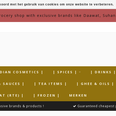
kkoord met het gebruik van cookies om onze website te verbeteren.
grocery shop with exclusive brands like Daawat, Suhan
NDIAN COSMETICS |
| SPICES |
| DRINKS 
& SAUCES |
| TEA ITEMS |
| GHEE & OILS |
AT (RTE) |
| FROZEN |
MERKEN
usive brands & products !
Guaranteed cheapest 