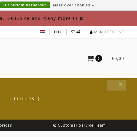
Dit bericht verbergen
Meer over cookies »
a, DeliSpice and many more !!!
EUR
MIJN ACCOUNT
€0,00
0
|
| FLOURS |
prices
Customer Service Team