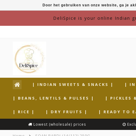
Door het gebruiken van onze website, ga je a
DeliSpice is your online Indian 
| INDIAN SWEETS & SNACKS |
| I
| BEANS, LENTILS & PULSES |
| PICKLES 
| RICE |
| DRY FRUITS |
| READY TO E
Lowest (wholesale) prices
Excl
Home
SOAN PAPDI (14/112) 250G