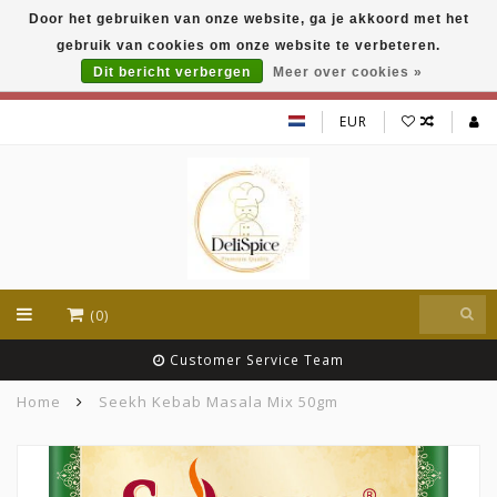
Door het gebruiken van onze website, ga je akkoord met het
DeliSpice is your online Indian grocery shop with
gebruik van cookies om onze website te verbeteren.
exclusive brands like Daawat, Suhana, DeliSpice
and many more !!!
Dit bericht verbergen
Meer over cookies »
EUR
(0)
Customer Service Team
Home
Seekh Kebab Masala Mix 50gm