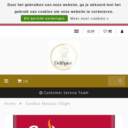
Door het gebruiken van onze website, ga je akkoord met het
DeliSpice is your online Indian grocery shop with
gebruik van cookies om onze website te verbeteren.
exclusive brands like Daawat, Suhana, DeliSpice
and many more !!!
Dit bericht verbergen
Meer over cookies »
EUR
(0)
Customer Service Team
Home
Sambar Masala 100gm