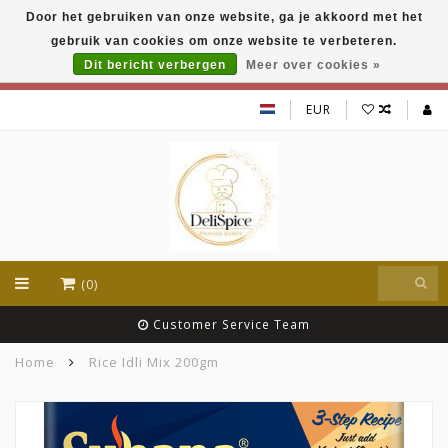
Door het gebruiken van onze website, ga je akkoord met het
DeliSpice is your online Indian grocery shop with
gebruik van cookies om onze website te verbeteren.
exclusive brands like Daawat, Suhana, DeliSpice
and many more !!!
Dit bericht verbergen
Meer over cookies »
EUR
(0)
Customer Service Team
Home
Rice Idli Mix 200gm