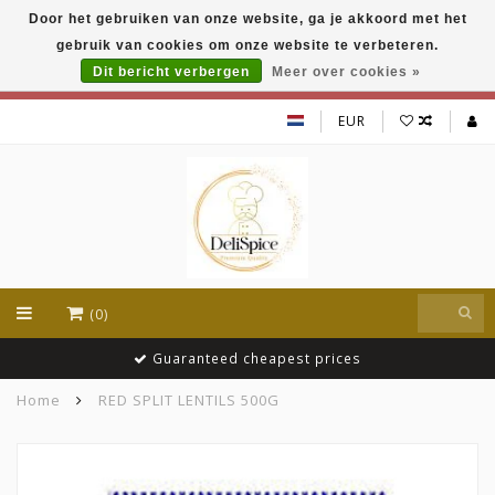
Door het gebruiken van onze website, ga je akkoord met het
DeliSpice is your online Indian grocery shop with
gebruik van cookies om onze website te verbeteren.
exclusive brands like Daawat, Suhana, DeliSpice
and many more !!!
Dit bericht verbergen
Meer over cookies »
EUR
(0)
Guaranteed cheapest prices
Home
RED SPLIT LENTILS 500G