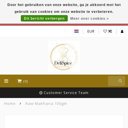
Door het gebruiken van onze website, ga je akkoord met het
DeliSpice is your online Indian grocery shop with
gebruik van cookies om onze website te verbeteren.
exclusive brands like Daawat, Suhana, DeliSpice
and many more !!!
Dit bericht verbergen
Meer over cookies »
EUR
(0)
Customer Service Team
Home
Raw Makhana 100gm