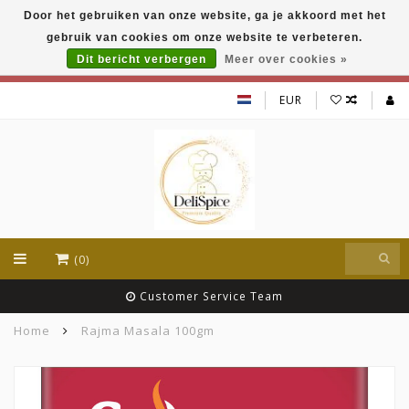
Door het gebruiken van onze website, ga je akkoord met het
DeliSpice is your online Indian grocery shop with
gebruik van cookies om onze website te verbeteren.
exclusive brands like Daawat, Suhana, DeliSpice
and many more !!!
Dit bericht verbergen
Meer over cookies »
EUR
(0)
Customer Service Team
Home
Rajma Masala 100gm