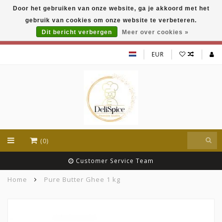
Door het gebruiken van onze website, ga je akkoord met het
DeliSpice is your online Indian grocery shop with
gebruik van cookies om onze website te verbeteren.
exclusive brands like Daawat, Suhana, DeliSpice
and many more !!!
Dit bericht verbergen
Meer over cookies »
EUR
(0)
Customer Service Team
Home
Pure Butter Ghee 1 kg