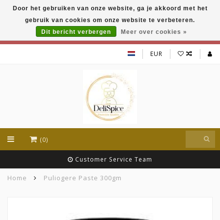
Door het gebruiken van onze website, ga je akkoord met het
DeliSpice is your online Indian grocery shop with
gebruik van cookies om onze website te verbeteren.
exclusive brands like Daawat, Suhana, DeliSpice
and many more !!!
Dit bericht verbergen
Meer over cookies »
EUR
(0)
Customer Service Team
Home
Puliogere Paste 300gm