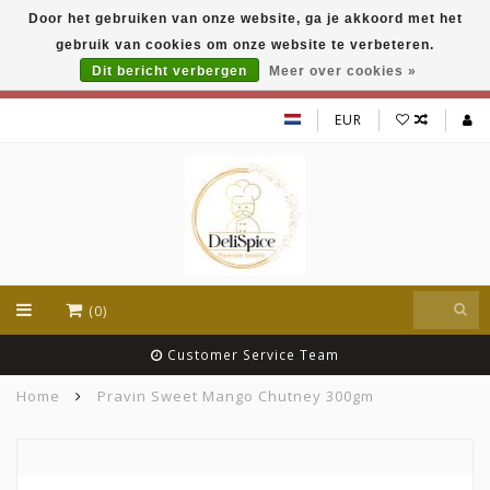
Door het gebruiken van onze website, ga je akkoord met het
DeliSpice is your online Indian grocery shop with
gebruik van cookies om onze website te verbeteren.
exclusive brands like Daawat, Suhana, DeliSpice
and many more !!!
Dit bericht verbergen
Meer over cookies »
EUR
(0)
Customer Service Team
Home
Pravin Sweet Mango Chutney 300gm