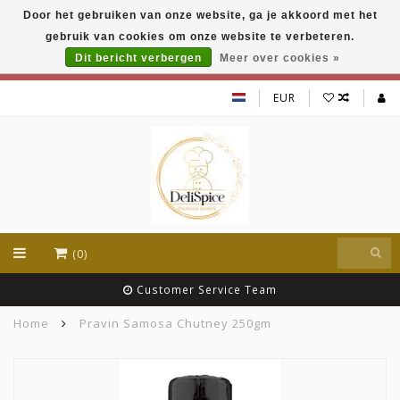
Door het gebruiken van onze website, ga je akkoord met het
DeliSpice is your online Indian grocery shop with
gebruik van cookies om onze website te verbeteren.
exclusive brands like Daawat, Suhana, DeliSpice
and many more !!!
Dit bericht verbergen
Meer over cookies »
EUR
(0)
Customer Service Team
Home
Pravin Samosa Chutney 250gm