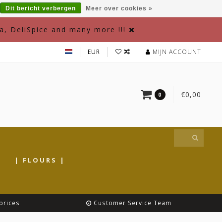
Dit bericht verbergen
Meer over cookies »
a, DeliSpice and many more !!!
EUR
MIJN ACCOUNT
€0,00
0
|
| FLOURS |
prices
Customer Service Team