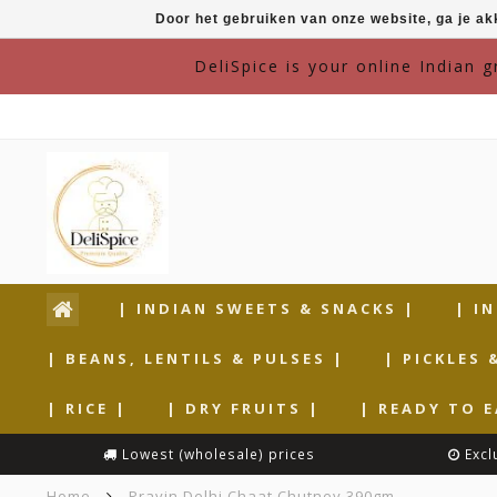
Door het gebruiken van onze website, ga je a
DeliSpice is your online Indian 
| INDIAN SWEETS & SNACKS |
| I
| BEANS, LENTILS & PULSES |
| PICKLES 
| RICE |
| DRY FRUITS |
| READY TO E
Lowest (wholesale) prices
Excl
Home
Pravin Delhi Chaat Chutney 390gm