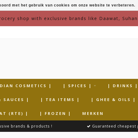
kkoord met het gebruik van cookies om onze website te verbeteren.
grocery shop with exclusive brands like Daawat, Suhan
NDIAN COSMETICS |
| SPICES |
| DRINKS 
& SAUCES |
| TEA ITEMS |
| GHEE & OILS |
AT (RTE) |
| FROZEN |
MERKEN
usive brands & products !
Guaranteed cheapest 