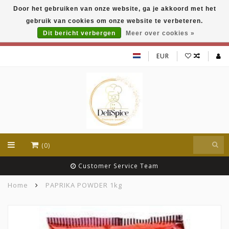
Door het gebruiken van onze website, ga je akkoord met het
DeliSpice is your online Indian grocery shop with
gebruik van cookies om onze website te verbeteren.
exclusive brands like Daawat, Suhana, DeliSpice
and many more !!!
Dit bericht verbergen
Meer over cookies »
EUR
(0)
Customer Service Team
Home
PAPRIKA POWDER 1kg