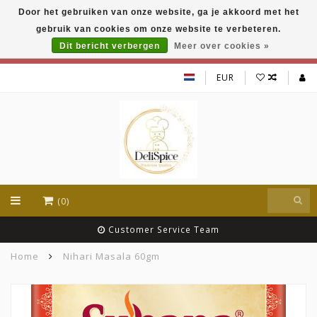
Door het gebruiken van onze website, ga je akkoord met het
DeliSpice is your online Indian grocery shop with
gebruik van cookies om onze website te verbeteren.
exclusive brands like Daawat, Suhana, DeliSpice
and many more !!!
Dit bericht verbergen
Meer over cookies »
EUR
(0)
Customer Service Team
Home
Nihari Masala 60gm