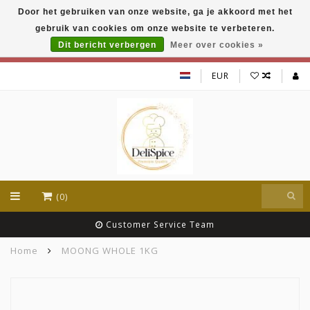
Door het gebruiken van onze website, ga je akkoord met het
DeliSpice is your online Indian grocery shop with
gebruik van cookies om onze website te verbeteren.
exclusive brands like Daawat, Suhana, DeliSpice
and many more !!!
Dit bericht verbergen
Meer over cookies »
EUR
(0)
Customer Service Team
Home
MOONG WHOLE 1KG