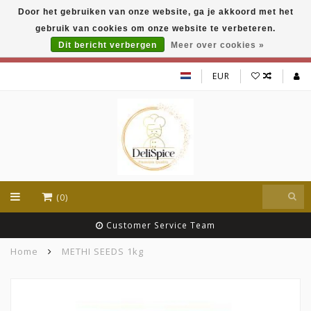
Door het gebruiken van onze website, ga je akkoord met het
DeliSpice is your online Indian grocery shop with
gebruik van cookies om onze website te verbeteren.
exclusive brands like Daawat, Suhana, DeliSpice
and many more !!!
Dit bericht verbergen
Meer over cookies »
EUR
(0)
Customer Service Team
Home
METHI SEEDS 1kg