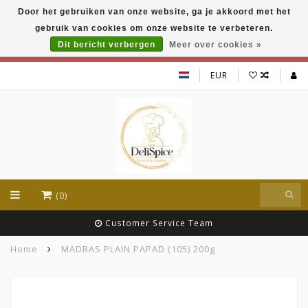
Door het gebruiken van onze website, ga je akkoord met het
DeliSpice is your online Indian grocery shop with
gebruik van cookies om onze website te verbeteren.
exclusive brands like Daawat, Suhana, DeliSpice
and many more !!!
Dit bericht verbergen
Meer over cookies »
EUR
(0)
Customer Service Team
Home
MADRAS PLAIN PAPAD (105) 200g