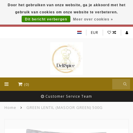
Door het gebruiken van onze website, ga je akkoord met het
DeliSpice is your online Indian grocery shop with
gebruik van cookies om onze website te verbeteren.
exclusive brands like Daawat, Suhana, DeliSpice
and many more !!!
Dit bericht verbergen
Meer over cookies »
EUR
(0)
Customer Service Team
Home
GREEN LENTIL (MASOOR GREEN) 500G