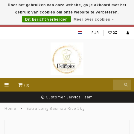
Door het gebruiken van onze website, ga je akkoord met het
DeliSpice is your online Indian grocery shop with
gebruik van cookies om onze website te verbeteren.
exclusive brands like Daawat, Suhana, DeliSpice
and many more !!!
Dit bericht verbergen
Meer over cookies »
EUR
(0)
Customer Service Team
Home
Extra Long Basmati Rice 5kg