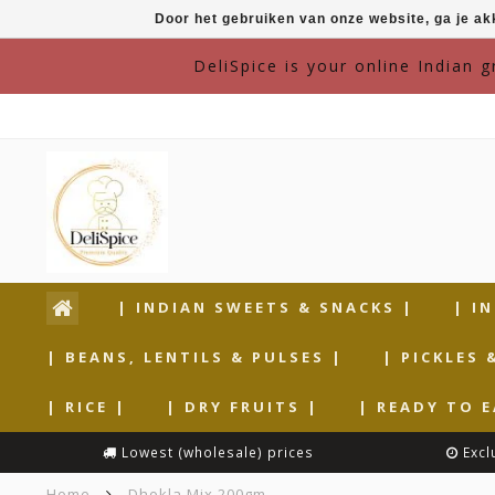
Door het gebruiken van onze website, ga je a
DeliSpice is your online Indian 
| INDIAN SWEETS & SNACKS |
| I
| BEANS, LENTILS & PULSES |
| PICKLES 
| RICE |
| DRY FRUITS |
| READY TO E
Lowest (wholesale) prices
Excl
Home
Dhokla Mix 200gm