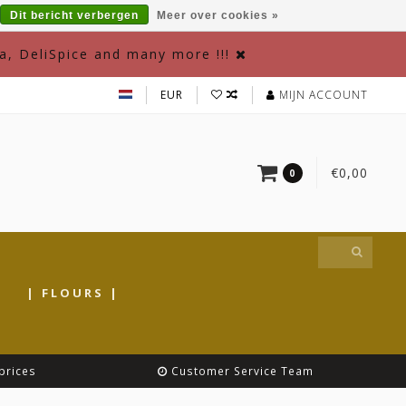
Dit bericht verbergen
Meer over cookies »
a, DeliSpice and many more !!!
EUR
MIJN ACCOUNT
€0,00
0
|
| FLOURS |
prices
Customer Service Team