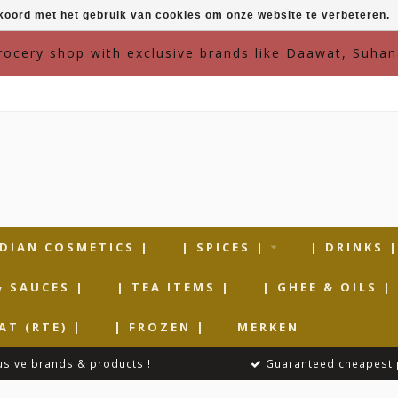
kkoord met het gebruik van cookies om onze website te verbeteren.
grocery shop with exclusive brands like Daawat, Suhan
NDIAN COSMETICS |
| SPICES |
| DRINKS 
& SAUCES |
| TEA ITEMS |
| GHEE & OILS |
AT (RTE) |
| FROZEN |
MERKEN
usive brands & products !
Guaranteed cheapest 