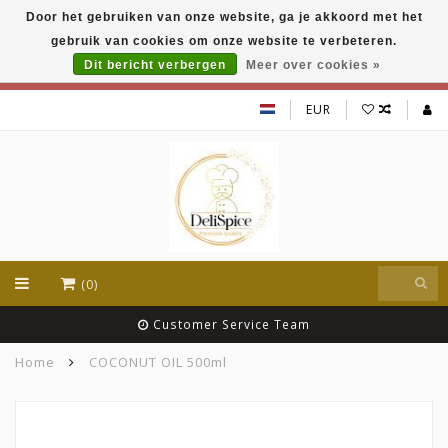
Door het gebruiken van onze website, ga je akkoord met het
DeliSpice is your online Indian grocery shop with
gebruik van cookies om onze website te verbeteren.
exclusive brands like Daawat, Suhana, DeliSpice
and many more !!!
Dit bericht verbergen
Meer over cookies »
EUR
(0)
Customer Service Team
Home
COCONUT OIL 500ml