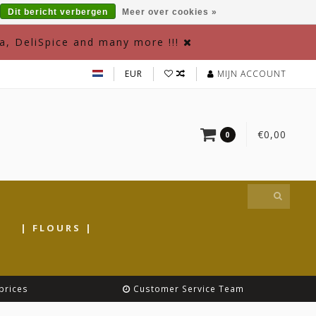
Dit bericht verbergen
Meer over cookies »
a, DeliSpice and many more !!!
EUR
MIJN ACCOUNT
€0,00
0
|
| FLOURS |
prices
Customer Service Team