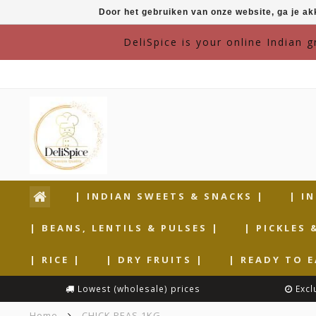
Door het gebruiken van onze website, ga je a
DeliSpice is your online Indian 
| INDIAN SWEETS & SNACKS |
| I
| BEANS, LENTILS & PULSES |
| PICKLES 
| RICE |
| DRY FRUITS |
| READY TO E
Lowest (wholesale) prices
Excl
Home
CHICK PEAS 1KG