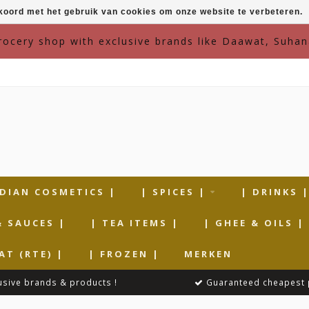
kkoord met het gebruik van cookies om onze website te verbeteren.
grocery shop with exclusive brands like Daawat, Suhan
NDIAN COSMETICS |
| SPICES |
| DRINKS 
& SAUCES |
| TEA ITEMS |
| GHEE & OILS |
AT (RTE) |
| FROZEN |
MERKEN
usive brands & products !
Guaranteed cheapest 