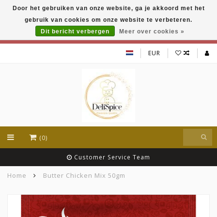
Door het gebruiken van onze website, ga je akkoord met het
DeliSpice is your online Indian grocery shop with
gebruik van cookies om onze website te verbeteren.
exclusive brands like Daawat, Suhana, DeliSpice
and many more !!!
Dit bericht verbergen
Meer over cookies »
EUR
(0)
Customer Service Team
Home
Butter Chicken Mix 50gm