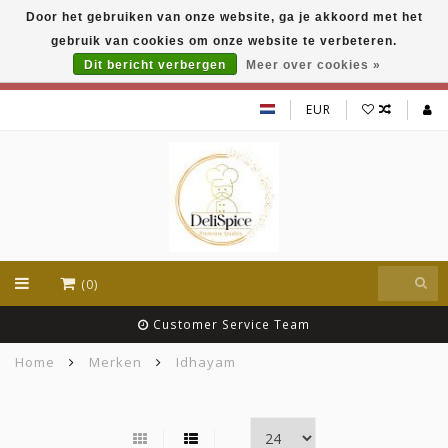
Door het gebruiken van onze website, ga je akkoord met het
DeliSpice is your online Indian grocery shop with
gebruik van cookies om onze website te verbeteren.
exclusive brands like Daawat, Suhana, DeliSpice
and many more !!!
Dit bericht verbergen
Meer over cookies »
EUR
(0)
Customer Service Team
Home
Merken
Idhayam