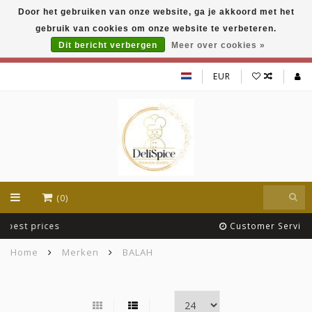
Door het gebruiken van onze website, ga je akkoord met het
DeliSpice is your online Indian grocery shop with
gebruik van cookies om onze website te verbeteren.
exclusive brands like Daawat, Suhana, DeliSpice
and many more !!!
Dit bericht verbergen
Meer over cookies »
EUR
(0)
Customer Service Team
Home
Merken
BALAH