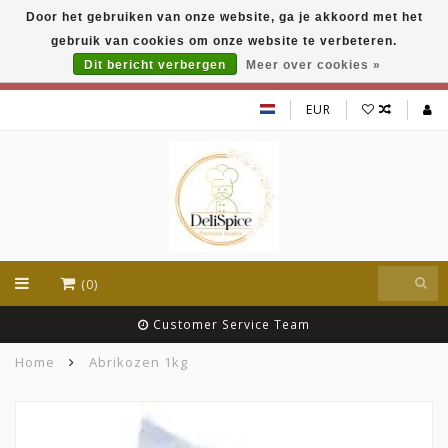
Door het gebruiken van onze website, ga je akkoord met het
DeliSpice is your online Indian grocery shop with
gebruik van cookies om onze website te verbeteren.
exclusive brands like Daawat, Suhana, DeliSpice
and many more !!!
Dit bericht verbergen
Meer over cookies »
EUR
(0)
Customer Service Team
Home
Abrikozen 1kg