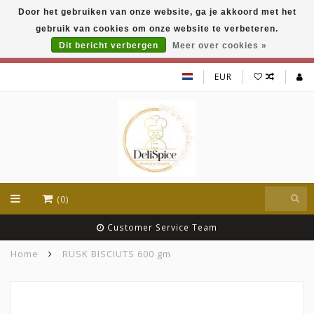
Door het gebruiken van onze website, ga je akkoord met het
DeliSpice is your online Indian grocery shop with
gebruik van cookies om onze website te verbeteren.
exclusive brands like Daawat, Suhana, DeliSpice
and many more !!!
Dit bericht verbergen
Meer over cookies »
EUR
(0)
Customer Service Team
Home
RUSK BISCIUTS 600 gm