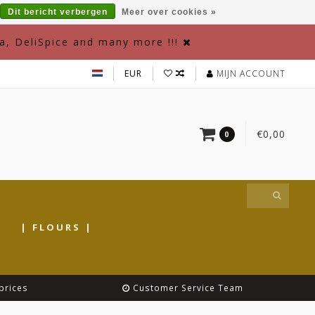
Dit bericht verbergen
Meer over cookies »
a, DeliSpice and many more !!!
EUR
MIJN ACCOUNT
€0,00
0
|
| FLOURS |
prices
Customer Service Team