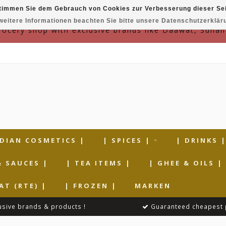
timmen Sie dem Gebrauch von Cookies zur Verbesserung dieser Sei
weitere Informationen beachten Sie bitte unsere Datenschutzerklär
grocery shop with exclusive brands like Daawat, Suhan
NDIAN COSMETICS |
| SPICES |
| DRINKS 
& SAUCES |
| TEA ITEMS |
| GHEE & OILS |
AT (RTE) |
| FROZEN |
MARKEN
usive brands & products !
Guaranteed cheapest 