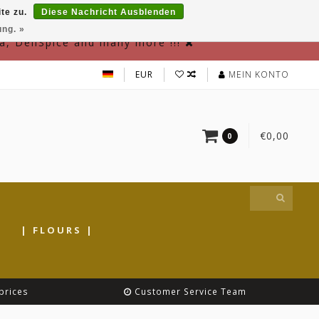
te zu.
Diese Nachricht Ausblenden
ung. »
a, DeliSpice and many more !!!
EUR
MEIN KONTO
€0,00
0
|
| FLOURS |
prices
Customer Service Team