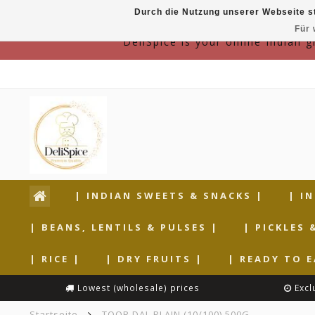
Durch die Nutzung unserer Webseite s
Für 
DeliSpice is your online Indian 
| INDIAN SWEETS & SNACKS |
| I
| BEANS, LENTILS & PULSES |
| PICKLES 
| RICE |
| DRY FRUITS |
| READY TO E
Lowest (wholesale) prices
Excl
Startseite
TOOR DAL PLAIN (10/100) 500G