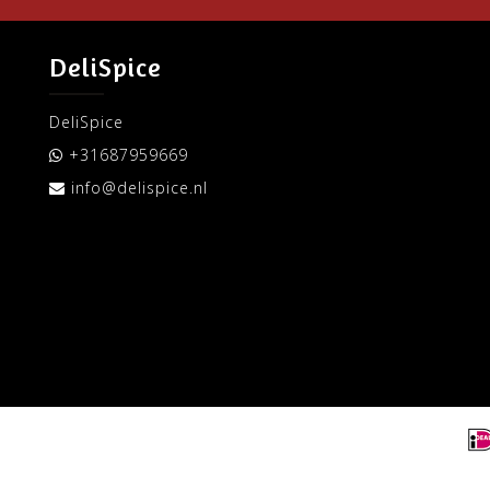
DeliSpice
DeliSpice
+31687959669
info@delispice.nl