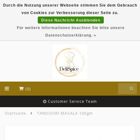
Durch die Nutzung unserer Webseite stimmen Sie dem Gebrauch
DeliSpice is your online Indian grocery shop with
von Cookies zur Verbesserung dieser Seite zu.
exclusive brands like Daawat, Suhana, DeliSpice
and many more !!!
Diese Nachricht Ausblenden
Für weitere Informationen beachten Sie bitte unsere
EUR
Datenschutzerklärung. »
(0)
Customer Service Team
Startseite
TANDOORI MASALA 100gm