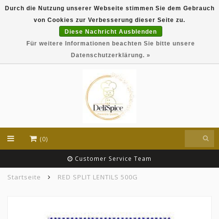
Durch die Nutzung unserer Webseite stimmen Sie dem Gebrauch
DeliSpice is your online Indian grocery shop with
von Cookies zur Verbesserung dieser Seite zu.
exclusive brands like Daawat, Suhana, DeliSpice
and many more !!!
Diese Nachricht Ausblenden
Für weitere Informationen beachten Sie bitte unsere
EUR
Datenschutzerklärung. »
(0)
Customer Service Team
Startseite
RED SPLIT LENTILS 500G