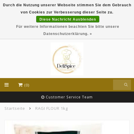
Durch die Nutzung unserer Webseite stimmen Sie dem Gebrauch
DeliSpice is your online Indian grocery shop with
von Cookies zur Verbesserung dieser Seite zu.
exclusive brands like Daawat, Suhana, DeliSpice
and many more !!!
Diese Nachricht Ausblenden
Für weitere Informationen beachten Sie bitte unsere
EUR
Datenschutzerklärung. »
(0)
Customer Service Team
Startseite
RAGI FLOUR 1kg