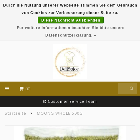
Durch die Nutzung unserer Webseite stimmen Sie dem Gebrauch
DeliSpice is your online Indian grocery shop with
von Cookies zur Verbesserung dieser Seite zu.
exclusive brands like Daawat, Suhana, DeliSpice
and many more !!!
Diese Nachricht Ausblenden
Für weitere Informationen beachten Sie bitte unsere
EUR
Datenschutzerklärung. »
(0)
Customer Service Team
Startseite
MOONG WHOLE 500G