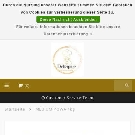
Durch die Nutzung unserer Webseite stimmen Sie dem Gebrauch
DeliSpice is your online Indian grocery shop with
von Cookies zur Verbesserung dieser Seite zu.
exclusive brands like Daawat, Suhana, DeliSpice
and many more !!!
Diese Nachricht Ausblenden
Für weitere Informationen beachten Sie bitte unsere
EUR
Datenschutzerklärung. »
(0)
Customer Service Team
Startseite
MEDIUM POWA 1kg