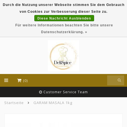
Durch die Nutzung unserer Webseite stimmen Sie dem Gebrauch
DeliSpice is your online Indian grocery shop with
von Cookies zur Verbesserung dieser Seite zu.
exclusive brands like Daawat, Suhana, DeliSpice
and many more !!!
Diese Nachricht Ausblenden
Für weitere Informationen beachten Sie bitte unsere
EUR
Datenschutzerklärung. »
(0)
Customer Service Team
Startseite
GARAM MASALA 1kg