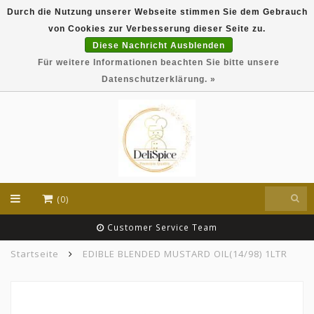
Durch die Nutzung unserer Webseite stimmen Sie dem Gebrauch
DeliSpice is your online Indian grocery shop with
von Cookies zur Verbesserung dieser Seite zu.
exclusive brands like Daawat, Suhana, DeliSpice
and many more !!!
Diese Nachricht Ausblenden
Für weitere Informationen beachten Sie bitte unsere
EUR
Datenschutzerklärung. »
(0)
Customer Service Team
Startseite
EDIBLE BLENDED MUSTARD OIL(14/98) 1LTR