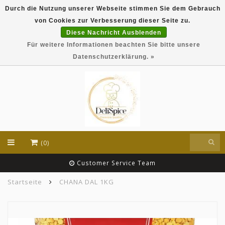
Durch die Nutzung unserer Webseite stimmen Sie dem Gebrauch
DeliSpice is your online Indian grocery shop with
von Cookies zur Verbesserung dieser Seite zu.
exclusive brands like Daawat, Suhana, DeliSpice
and many more !!!
Diese Nachricht Ausblenden
Für weitere Informationen beachten Sie bitte unsere
EUR
Datenschutzerklärung. »
(0)
Customer Service Team
Startseite
CHANA DAL 1KG