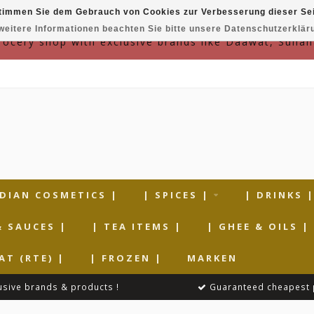
timmen Sie dem Gebrauch von Cookies zur Verbesserung dieser Sei
weitere Informationen beachten Sie bitte unsere Datenschutzerklär
grocery shop with exclusive brands like Daawat, Suhan
NDIAN COSMETICS |
| SPICES |
| DRINKS 
& SAUCES |
| TEA ITEMS |
| GHEE & OILS |
AT (RTE) |
| FROZEN |
MARKEN
usive brands & products !
Guaranteed cheapest 