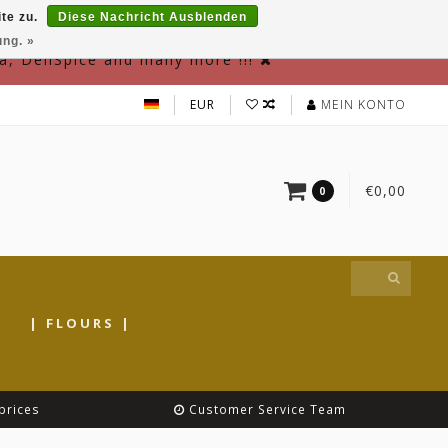
te zu.
Diese Nachricht Ausblenden
ung. »
a, DeliSpice and many more !!!
EUR
MEIN KONTO
€0,00
0
|
| FLOURS |
prices
Customer Service Team