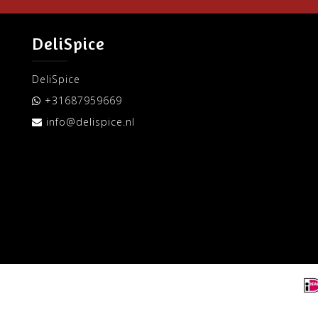
DeliSpice
DeliSpice
+31687959669
info@delispice.nl