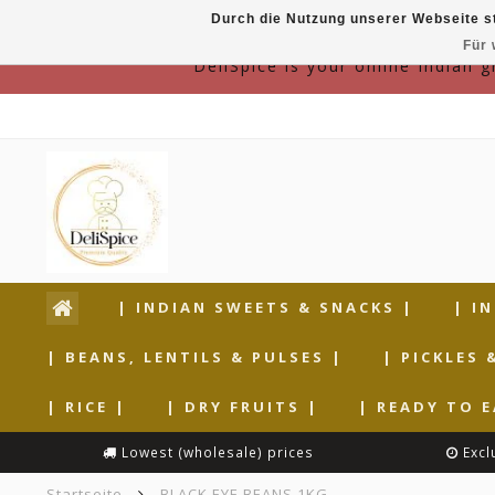
Durch die Nutzung unserer Webseite s
Für 
DeliSpice is your online Indian 
| INDIAN SWEETS & SNACKS |
| I
| BEANS, LENTILS & PULSES |
| PICKLES 
| RICE |
| DRY FRUITS |
| READY TO E
Lowest (wholesale) prices
Excl
Startseite
BLACK EYE BEANS 1KG