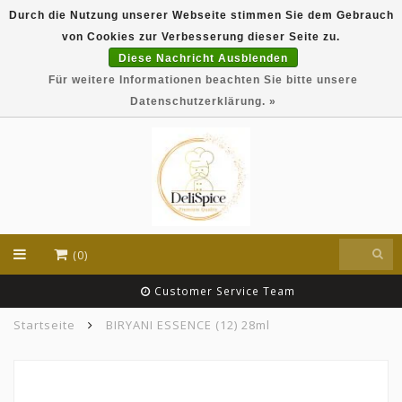
Durch die Nutzung unserer Webseite stimmen Sie dem Gebrauch
DeliSpice is your online Indian grocery shop with
von Cookies zur Verbesserung dieser Seite zu.
exclusive brands like Daawat, Suhana, DeliSpice
and many more !!!
Diese Nachricht Ausblenden
Für weitere Informationen beachten Sie bitte unsere
EUR
Datenschutzerklärung. »
(0)
Customer Service Team
Startseite
BIRYANI ESSENCE (12) 28ml