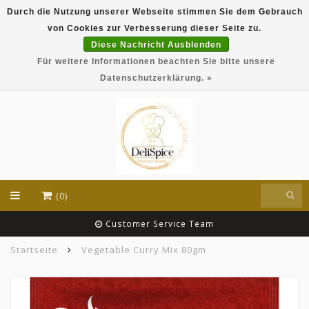
Durch die Nutzung unserer Webseite stimmen Sie dem Gebrauch
DeliSpice is your online Indian grocery shop with
von Cookies zur Verbesserung dieser Seite zu.
exclusive brands like Daawat, Suhana, DeliSpice
and many more !!!
Diese Nachricht Ausblenden
Für weitere Informationen beachten Sie bitte unsere
EUR
Datenschutzerklärung. »
(0)
Customer Service Team
Startseite
Vegetable Curry Mix 80gm