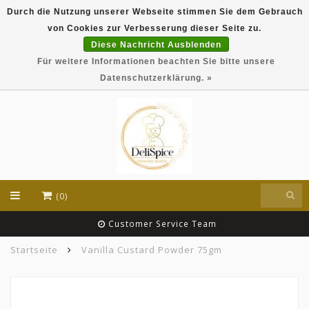
Durch die Nutzung unserer Webseite stimmen Sie dem Gebrauch
DeliSpice is your online Indian grocery shop with
von Cookies zur Verbesserung dieser Seite zu.
exclusive brands like Daawat, Suhana, DeliSpice
and many more !!!
Diese Nachricht Ausblenden
Für weitere Informationen beachten Sie bitte unsere
EUR
Datenschutzerklärung. »
(0)
Customer Service Team
Startseite
Vanilla Custard Powder 75gm